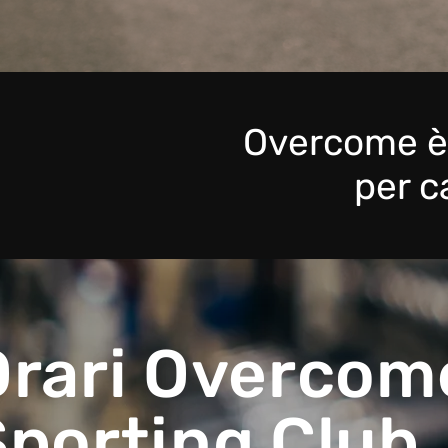
Overcome
per c
Orari Overco
Sporting Club