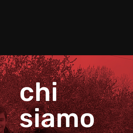
chi
siamo