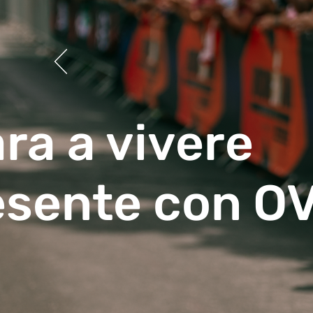
ra a vivere
resente con
O