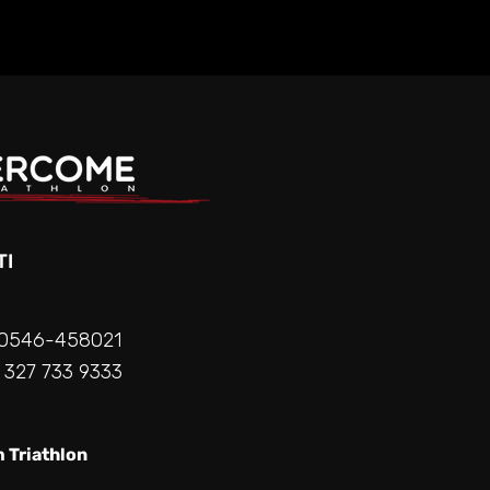
TI
0546-458021
327 733 9333
 Triathlon